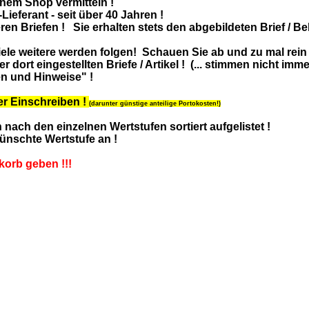
inem Shop vermitteln !
Lieferant - seit über 40 Jahren !
en Briefen ! Sie erhalten stets den abgebildeten Brief / Bel
viele weitere werden folgen! Schauen Sie ab und zu mal rein 
 dort eingestellten Briefe / Artikel !
(... stimmen nicht immer
en und Hinweise" !
er Einschreiben !
(darunter günstige anteilige Portokosten!)
nach den einzelnen Wertstufen sortiert aufgelistet !
ünschte Wertstufe an !
nkorb geben !!!