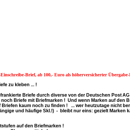
inschreibe-Brief, ab 100,- Euro als höherversicherter Übergabe-
fe zu kleben ... !
n-frankierte Briefe durch diverse von der Deutschen Post A
m noch Briefe mit Briefmarken ! Und wenn Marken auf den B
efen kaum noch zu finden ! ... wer heutzutage nicht berei
gige und häufige Skl.!) - bleibt nur eins: gezielt Marken ka
tstufen auf den Briefmarken !