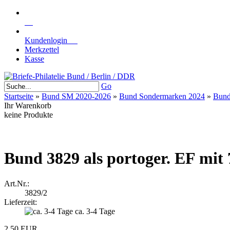
Kundenlogin
Merkzettel
Kasse
Go
Startseite
»
Bund SM 2020-2026
»
Bund Sondermarken 2024
»
Bund 
Ihr Warenkorb
keine Produkte
Bund 3829 als portoger. EF mit 
Art.Nr.:
3829/2
Lieferzeit:
ca. 3-4 Tage
2,50 EUR