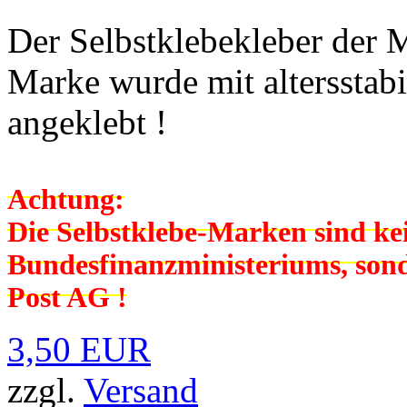
Der Selbstklebekleber der 
Marke wurde mit altersstab
angeklebt !
Achtung:
Die Selbstklebe-Marken sind k
Bundesfinanzministeriums, son
Post AG !
3,50 EUR
zzgl.
Versand