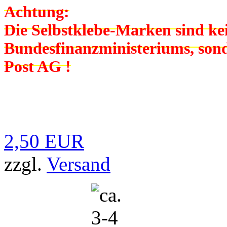
Achtung:
Die Selbstklebe-Marken sind k
Bundesfinanzministeriums, son
Post AG !
2,50 EUR
zzgl.
Versand