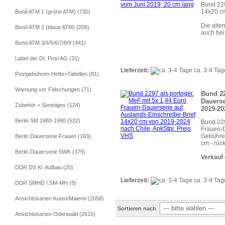
Bund 229
14x20 cm
Bund ATM 1 (grüne ATM) (730)
Die alte
Bund ATM 2 (blaue ATM) (208)
auch bei
Bund ATM 3/4/5/6/7/8/9 (441)
Label der Dt. Post AG (31)
Lieferzeit:
ca. 3-4 Tag
Postgebühren-Hefte+Tabellen (81)
Warnung vor Fälschungen (71)
Bund 22
Dauerse
Zubehör + Sonstiges (124)
2019-20
Berlin SM 1980-1990 (532)
Bund 229
Frauen-D
Gebühren
Berlin Dauerserie Frauen (163)
cm - rück
Berlin Dauerserie SWK (379)
Verkauf 
DDR DS Kl. Aufbau (20)
Lieferzeit:
ca. 3-4 Tag
DDR SMHD / SM-MH (8)
Ansichtskarten Kunst/Malerei (2058)
Sortieren nach
Ansichtskarten Odenwald (2615)