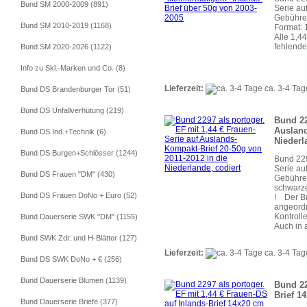
Bund SM 2000-2009 (891)
Serie au
Gebühren
Bund SM 2010-2019 (1168)
Format: 
Alle 1,4
fehlende
Bund SM 2020-2026 (1122)
Info zu Skl.-Marken und Co. (8)
Lieferzeit:
ca. 3-4 Tag
Bund DS Brandenburger Tor (51)
Bund DS Unfallverhütung (219)
Bund 22
Ausland
Bund DS Ind.+Technik (6)
Niederl
Bund DS Burgen+Schlösser (1244)
Bund 229
Serie au
Bund DS Frauen "DM" (430)
Gebühren
schwarze
Bund DS Frauen DoNo + Euro (52)
! Der Bri
angeordn
Kontrolle
Bund Dauerserie SWK "DM" (1155)
Auch in a
Bund SWK Zdr. und H-Blätter (127)
Lieferzeit:
ca. 3-4 Tag
Bund DS SWK DoNo + € (256)
Bund Dauerserie Blumen (1139)
Bund 22
Brief 1
Bund Dauerserie Briefe (377)