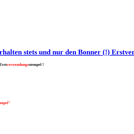
rhalten stets und nur den Bonner (!) Erstv
Erst
verwendungs
stempel !
empel"