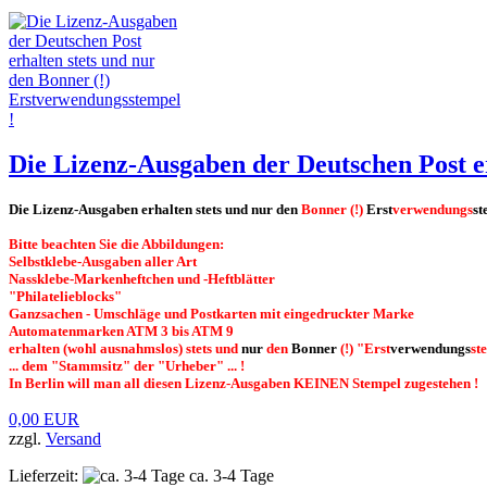
Die Lizenz-Ausgaben der Deutschen Post e
Die Lizenz-Ausgaben erhalten stets und nur den
Bonner (!)
Erst
verwendungs
s
Bitte beachten Sie die Abbildungen:
Selbstklebe-Ausgaben aller Art
Nassklebe-Markenheftchen und -Heftblätter
"Philatelieblocks"
Ganzsachen - Umschläge und Postkarten mit eingedruckter Marke
Automatenmarken ATM 3 bis ATM 9
erhalten (wohl ausnahmslos) stets und
nur
den
Bon
ner
(!) "Erst
verwendungs
st
... dem "Stammsitz" der "Urheber" ... !
In Berlin will man all diesen Lizenz-Ausgaben KEINEN Stempel zugestehen !
0,00 EUR
zzgl.
Versand
Lieferzeit:
ca. 3-4 Tage