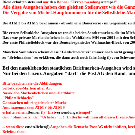
Diese erhalten stets und
nur
den
Bonner
"Erst
verwendungs
stempel"
Alle diese Ausgaben haben den gleichen Stellenwert wie die Ganz
Die Vergabe von Michel-Hauptnummern für die Selbstklebe-Mar
Die ATM 3 bis ATM 9 bekommen - obwohl eine Dauerserie - im Gegensatz zu 
Die ersten Selbstklebe-Ausgaben waren die beiden Sondermarken, die im Mich
Das erste private Markenheftchen ist das Wohlfahrts-MH von 2001 mit den Sch
Der erste Philatelieblock war der Deutsch-spanische Weihnachts-Block von 20
Manchen Sammlern scheint diese "Geldschneiderei" immer noch nicht genug zu
zu "Briefmarken" zu erklären, die dann auch noch fahrlässig (!) vom Schwanebe
Bei den nassklebenden staatlichen Briefmarken-Ausgaben wird 
Nur bei den Lizenz-Ausgaben "darf" die Post AG den Rand- und e
Bitte beachten Sie die Abbildungen:
Selbstklebe-Marken aller Art
Nassklebe-Markenheftchen und -Heftblätter
"Philatelieblocks"
Ganzsachen mit eingedruckter Marke
Automatenmarken ATM 3 bis ATM 9
erhalten einen
Bonner
(!) "Erst
verwe
ndungs
stempel"
dem "Stammsitz" der "Urheber" ... ! In Berlin will man all diesen Lizenz-A
... wenn diese
zusätzlichen(!)
Ausgaben die Deutsche Post AG nicht initiiert, kr
Briefmarken !