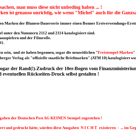
sachen, man muss diese nicht unbeding haben ... !
ken ist genauso unrichtig, wie wenn "Michel" auch für die Gan
den Marken der Blumen-Dauerserie immer einen Bonner Erstverwendungs-Erstta
el unter den Nummern 2112 und 2114 katalogisiert sind.
auspielern und der Filmrolle.
01.
 sein, und sie haben begonnen, sogar die neuzeitlichen
"
Freistempel-Marken
"
rger Verlag als "offizielle staatliche Briefmarken" (ATM 10) katalogisiert wurd
sogar der Rand(!)-Zudruck der 10er-Bogen vom Finanzministerium
ventuellen Rückseiten-Druck selbst gestalten !
usgaben der Deutschen Post AG KEINEN Stempel zugestehen !
eiert und gedruckt hätte, würden diese Ausgaben N I C H T existieren - ... im