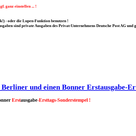
 ganz einstellen ... !
!) - oder die Lupen-Funktion benutzen !
z-Ausgaben sind private Ausgaben des Privat-Unternehmens Deutsche Post AG un
 Berliner und einen Bonner Erstausgabe-Er
onner
Ers
t
ausgabe
-Ers
ttags-Sonderstempel !