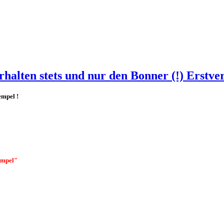
rhalten stets und nur den Bonner (!) Erstv
tempel
!
empel"