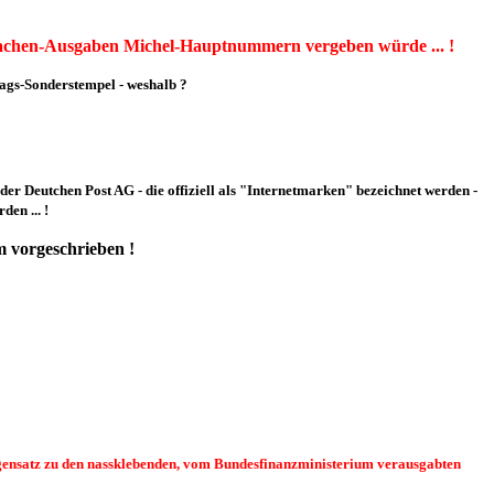
zsachen-Ausgaben Michel-Hauptnummern vergeben würde ... !
gs-Sonderstempel - weshalb ?
 der Deutchen Post AG - die offiziell als "Internetmarken" bezeichnet werden -
en ... !
 vorgeschrieben !
 Gegensatz zu den nassklebenden, vom Bundesfinanzministerium verausgabten