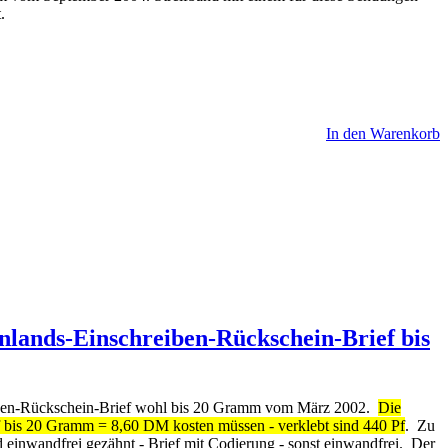
.
In den Warenkorb
 Inlands-Einschreiben-Rückschein-Brief bis
hreiben-Rückschein-Brief wohl bis 20 Gramm vom März 2002.
Die
ef bis 20 Gramm = 8,60 DM kosten müssen - verklebt sind 440 Pf
. Zu
 einwandfrei gezähnt - Brief mit Codierung - sonst einwandfrei. Der