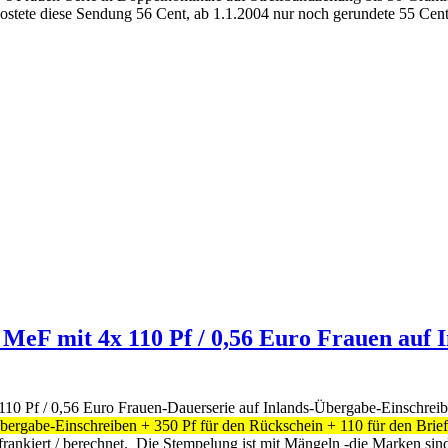
ostete diese Sendung 56 Cent, ab 1.1.2004 nur noch gerundete 55 Cent
e MeF mit 4x 110 Pf / 0,56 Euro Frauen auf
 4x 110 Pf / 0,56 Euro Frauen-Dauerserie auf Inlands-Übergabe-Einsc
 Übergabe-Einschreiben + 350 Pf für den Rückschein + 110 für den Bri
ankiert / berechnet. Die Stempelung ist mit Mängeln -die Marken sind