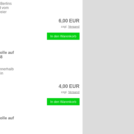
Berlins
t vom
reier
6,00 EUR
zzgl.
Versand
In den Warenkorb
olle auf
88
innerhalb
 in
4,00 EUR
zzgl.
Versand
In den Warenkorb
olle auf