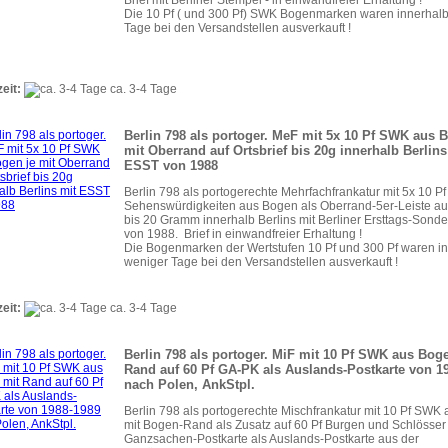
Die 10 Pf ( und 300 Pf) SWK Bogenmarken waren innerhal
Tage bei den Versandstellen ausverkauft !
zeit:
ca. 3-4 Tage
Berlin 798 als portoger. MeF mit 5x 10 Pf SWK aus 
mit Oberrand auf Ortsbrief bis 20g innerhalb Berlins
ESST von 1988
Berlin 798 als portogerechte Mehrfachfrankatur mit 5x 10 Pf
Sehenswürdigkeiten aus Bogen als Oberrand-5er-Leiste auf
bis 20 Gramm innerhalb Berlins mit Berliner Ersttags-Sond
von 1988. Brief in einwandfreier Erhaltung !
Die Bogenmarken der Wertstufen 10 Pf und 300 Pf waren i
weniger Tage bei den Versandstellen ausverkauft !
zeit:
ca. 3-4 Tage
Berlin 798 als portoger. MiF mit 10 Pf SWK aus Bog
Rand auf 60 Pf GA-PK als Auslands-Postkarte von 1
nach Polen, AnkStpl.
Berlin 798 als portogerechte Mischfrankatur mit 10 Pf SWK
mit Bogen-Rand als Zusatz auf 60 Pf Burgen und Schlösser
Ganzsachen-Postkarte als Auslands-Postkarte aus der