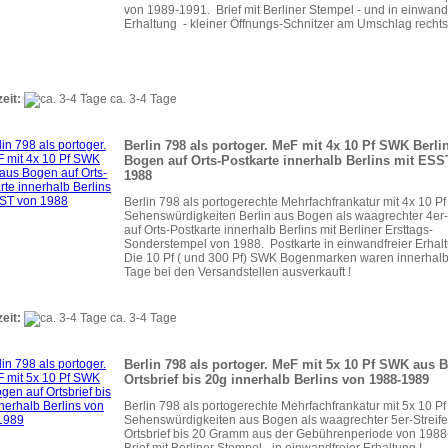
von 1989-1991. Brief mit Berliner Stempel - und in einwand
Erhaltung - kleiner Öffnungs-Schnitzer am Umschlag rechts
zeit:
ca. 3-4 Tage
Berlin 798 als portoger. MeF mit 4x 10 Pf SWK Berli
Bogen auf Orts-Postkarte innerhalb Berlins mit ESS
1988
Berlin 798 als portogerechte Mehrfachfrankatur mit 4x 10 Pf
Sehenswürdigkeiten Berlin aus Bogen als waagrechter 4er-
auf Orts-Postkarte innerhalb Berlins mit Berliner Ersttags-
Sonderstempel von 1988. Postkarte in einwandfreier Erhalt
Die 10 Pf ( und 300 Pf) SWK Bogenmarken waren innerhal
Tage bei den Versandstellen ausverkauft !
zeit:
ca. 3-4 Tage
Berlin 798 als portoger. MeF mit 5x 10 Pf SWK aus 
Ortsbrief bis 20g innerhalb Berlins von 1988-1989
Berlin 798 als portogerechte Mehrfachfrankatur mit 5x 10 Pf
Sehenswürdigkeiten aus Bogen als waagrechter 5er-Streife
Ortsbrief bis 20 Gramm aus der Gebührenperiode von 198
Brief mit Berliner Stempel - in einwandfreier Erhaltung !