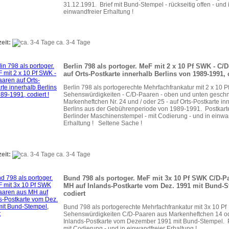
31.12.1991. Brief mit Bund-Stempel - rückseitig offen - und 
einwandfreier Erhaltung !
zeit:
ca. 3-4 Tage
Berlin 798 als portoger. MeF mit 2 x 10 Pf SWK - C/
auf Orts-Postkarte innerhalb Berlins von 1989-1991, c
Berlin 798 als portogerechte Mehrfachfrankatur mit 2 x 10 P
Sehenswürdigkeiten - C/D-Paaren - oben und unten geschn
Markenheftchen Nr. 24 und / oder 25 - auf Orts-Postkarte in
Berlins aus der Gebührenperiode von 1989-1991. Postkarte
Berlinder Maschinenstempel - mit Codierung - und in einwa
Erhaltung ! Seltene Sache !
zeit:
ca. 3-4 Tage
Bund 798 als portoger. MeF mit 3x 10 Pf SWK C/D-P
MH auf Inlands-Postkarte vom Dez. 1991 mit Bund-S
codiert
Bund 798 als portogerechte Mehrfachfrankatur mit 3x 10 Pf
Sehenswürdigkeiten C/D-Paaren aus Markenheftchen 14 od
Inlands-Postkarte vom Dezember 1991 mit Bund-Stempel. 
mit Codierung - und in einwandfreier Erhaltung !