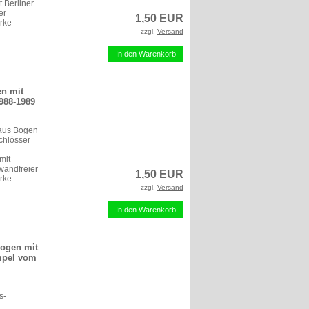
 Berliner
er
1,50 EUR
rke
zzgl.
Versand
In den Warenkorb
en mit
1988-1989
 aus Bogen
chlösser
mit
nwandfreier
1,50 EUR
rke
zzgl.
Versand
In den Warenkorb
Bogen mit
mpel vom
s-