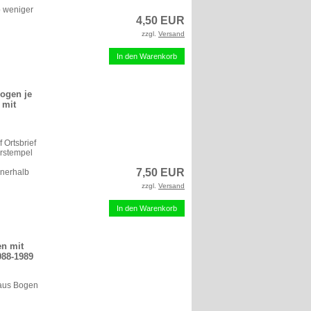
b weniger
4,50 EUR
zzgl.
Versand
In den Warenkorb
Bogen je
 mit
 Ortsbrief
erstempel
7,50 EUR
nnerhalb
zzgl.
Versand
In den Warenkorb
en mit
988-1989
 aus Bogen