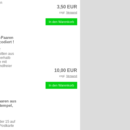
in
3,50 EUR
zzgl.
Versand
In den Warenkorb
D-Paaren
odiert !
f
itten aus
nerhalb
 mit
ndfreier
10,00 EUR
zzgl.
Versand
In den Warenkorb
aaren aus
tempel,
er 15 auf
Postkarte