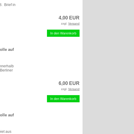
. Brief in
4,00 EUR
zzgl.
Versand
In den Warenkorb
olle auf
innerhalb
Berliner
6,00 EUR
zzgl.
Versand
In den Warenkorb
olle auf
iet aus