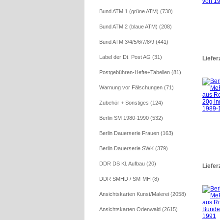
Bund ATM 1 (grüne ATM) (730)
Bund ATM 2 (blaue ATM) (208)
Bund ATM 3/4/5/6/7/8/9 (441)
Label der Dt. Post AG (31)
Liefer
Postgebühren-Hefte+Tabellen (81)
Warnung vor Fälschungen (71)
Zubehör + Sonstiges (124)
Berlin SM 1980-1990 (532)
Berlin Dauerserie Frauen (163)
Berlin Dauerserie SWK (379)
DDR DS Kl. Aufbau (20)
Liefer
DDR SMHD / SM-MH (8)
Ansichtskarten Kunst/Malerei (2058)
Ansichtskarten Odenwald (2615)