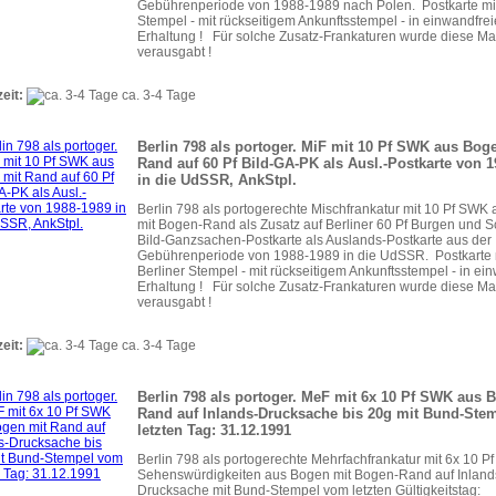
Gebührenperiode von 1988-1989 nach Polen. Postkarte mit
Stempel - mit rückseitigem Ankunftsstempel - in einwandfrei
Erhaltung ! Für solche Zusatz-Frankaturen wurde diese Ma
verausgabt !
zeit:
ca. 3-4 Tage
Berlin 798 als portoger. MiF mit 10 Pf SWK aus Bog
Rand auf 60 Pf Bild-GA-PK als Ausl.-Postkarte von 
in die UdSSR, AnkStpl.
Berlin 798 als portogerechte Mischfrankatur mit 10 Pf SWK
mit Bogen-Rand als Zusatz auf Berliner 60 Pf Burgen und S
Bild-Ganzsachen-Postkarte als Auslands-Postkarte aus der
Gebührenperiode von 1988-1989 in die UdSSR. Postkarte 
Berliner Stempel - mit rückseitigem Ankunftsstempel - in ei
Erhaltung ! Für solche Zusatz-Frankaturen wurde diese Ma
verausgabt !
zeit:
ca. 3-4 Tage
Berlin 798 als portoger. MeF mit 6x 10 Pf SWK aus 
Rand auf Inlands-Drucksache bis 20g mit Bund-Ste
letzten Tag: 31.12.1991
Berlin 798 als portogerechte Mehrfachfrankatur mit 6x 10 Pf
Sehenswürdigkeiten aus Bogen mit Bogen-Rand auf Inland
Drucksache mit Bund-Stempel vom letzten Gültigkeitstag: