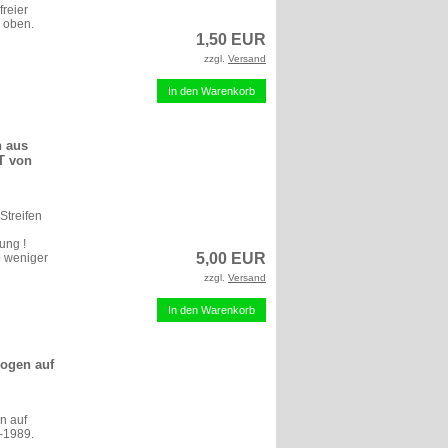
freier
 oben.
1,50 EUR
zzgl.
Versand
In den Warenkorb
n aus
T von
Streifen
ung !
5,00 EUR
b weniger
zzgl.
Versand
In den Warenkorb
Bogen auf
n auf
8-1989.