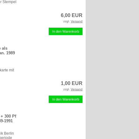
er Stempel
6,00 EUR
zzgl.
Versand
In den Warenkorb
 als
an. 1989
karte mit
1,00 EUR
zzgl.
Versand
In den Warenkorb
 + 300 Pf
89-1991
ik Berlin
periode