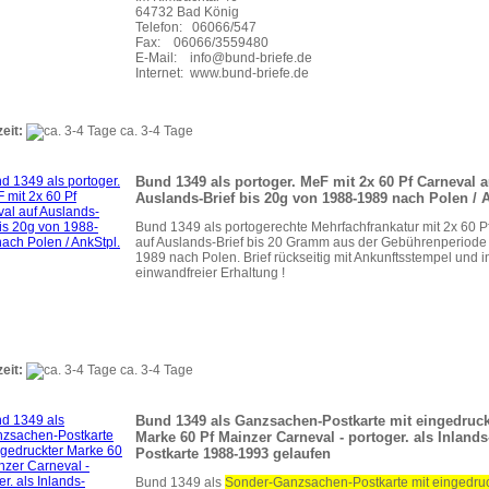
64732 Bad König
Telefon: 06066/547
Fax: 06066/3559480
E-Mail: info@bund-briefe.de
Internet: www.bund-briefe.de
zeit:
ca. 3-4 Tage
Bund 1349 als portoger. MeF mit 2x 60 Pf Carneval a
Auslands-Brief bis 20g von 1988-1989 nach Polen / 
Bund 1349 als portogerechte Mehrfachfrankatur mit 2x 60 P
auf Auslands-Brief bis 20 Gramm aus der Gebührenperiode
1989 nach Polen. Brief rückseitig mit Ankunftsstempel und i
einwandfreier Erhaltung !
zeit:
ca. 3-4 Tage
Bund 1349 als Ganzsachen-Postkarte mit eingedruck
Marke 60 Pf Mainzer Carneval - portoger. als Inlands
Postkarte 1988-1993 gelaufen
Bund 1349 als
Sonder-Ganzsachen-Postkarte mit ei
ngedruc