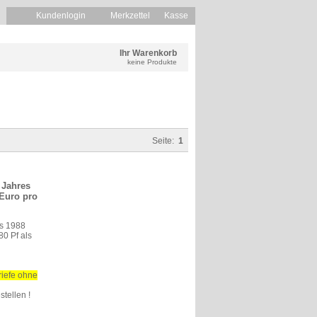
Kundenlogin
Merkzettel
Kasse
Ihr Warenkorb
keine Produkte
Seite:
1
 Jahres
 Euro pro
es 1988
80 Pf als
riefe ohne
stellen !