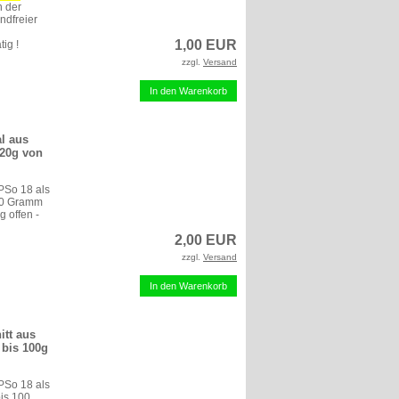
n der
ndfreier
1,00 EUR
ig !
zzgl.
Versand
In den Warenkorb
l aus
 20g von
PSo 18 als
 20 Gramm
g offen -
2,00 EUR
zzgl.
Versand
In den Warenkorb
itt aus
 bis 100g
PSo 18 als
is 100