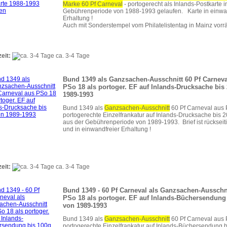
Marke 60 Pf Carneval
- portogerecht als Inlands-Postkarte i
Gebührenperiode von 1988-1993 gelaufen. Karte in einwa
Erhaltung !
Auch mit Sonderstempel vom Philatelistentag in Mainz vorrät
zeit:
ca. 3-4 Tage
Bund 1349 als Ganzsachen-Ausschnitt 60 Pf Carneva
PSo 18 als portoger. EF auf Inlands-Drucksache bis
1989-1993
Bund 1349 als
Ganzsachen-Ausschnitt
60 Pf Carneval aus 
portogerechte Einzelfrankatur auf Inlands-Drucksache bis
aus der Gebührenperiode von 1989-1993. Brief ist rückseiti
und in einwandfreier Erhaltung !
zeit:
ca. 3-4 Tage
Bund 1349 - 60 Pf Carneval als Ganzsachen-Ausschn
PSo 18 als portoger. EF auf Inlands-Büchersendung
von 1989-1993
Bund 1349 als
Ganzsachen-Ausschnitt
60 Pf Carneval aus 
portogerechte Einzelfrankatur auf Inlands-Büchersendung b