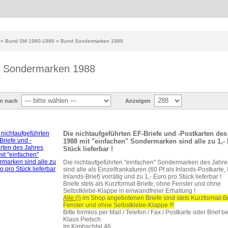
»
Bund SM 1980-1989
»
Bund Sondermarken 1988
 Sondermarken 1988
en nach
Anzeigen
Die nichtaufgeführten EF-Briefe und -Postkarten des
1988 mit "einfachen" Sondermarken sind alle zu 1,-
Stück lieferbar !
Die nichtaufgeführten "einfachen" Sondermarken des Jahr
sind alle als Einzelfrankaturen (60 Pf als Inlands-Postkarte, 
Inlands-Brief) vorrätig und zu 1,- Euro pro Stück lieferbar !
Briefe stets als Kurzformat-Briefe, ohne Fenster und ohne
Selbstklebe-Klappe in einwandfreier Erhaltung !
Alle (!)
im Shop angebotenen Briefe sind stets Kurzformat-B
Fenster und ohne Selbstklebe-Klappe !!!
Bitte formlos per Mail / Telefon / Fax / Postkarte oder Brief be
Klaus Pietsch
Im Kimbachtal 46