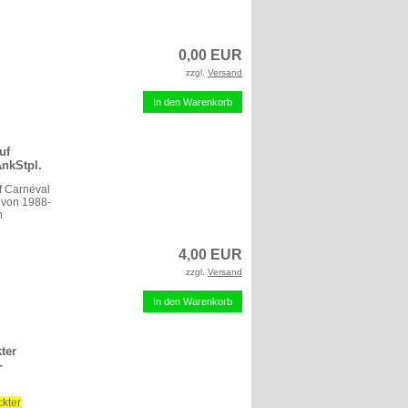
0,00 EUR
zzgl.
Versand
In den Warenkorb
uf
AnkStpl.
f Carneval
 von 1988-
n
4,00 EUR
zzgl.
Versand
In den Warenkorb
ter
-
kter