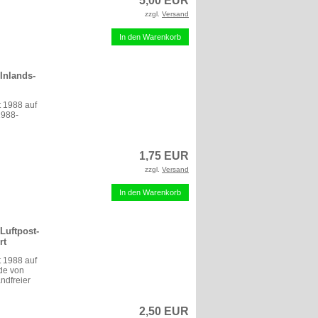
5,00 EUR
zzgl.
Versand
In den Warenkorb
 Inlands-
t 1988 auf
1988-
1,75 EUR
zzgl.
Versand
In den Warenkorb
Luftpost-
rt
t 1988 auf
de von
andfreier
2,50 EUR