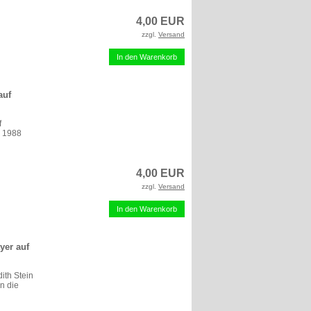
4,00 EUR
zzgl.
Versand
In den Warenkorb
auf
f
n 1988
4,00 EUR
zzgl.
Versand
In den Warenkorb
yer auf
ith Stein
n die