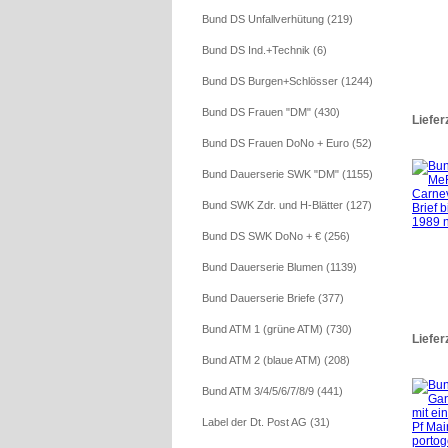
Bund DS Unfallverhütung (219)
Bund DS Ind.+Technik (6)
Bund DS Burgen+Schlösser (1244)
Bund DS Frauen "DM" (430)
Liefer
Bund DS Frauen DoNo + Euro (52)
Bund Dauerserie SWK "DM" (1155)
Bund SWK Zdr. und H-Blätter (127)
Bund DS SWK DoNo + € (256)
Bund Dauerserie Blumen (1139)
Bund Dauerserie Briefe (377)
Bund ATM 1 (grüne ATM) (730)
Liefer
Bund ATM 2 (blaue ATM) (208)
Bund ATM 3/4/5/6/7/8/9 (441)
Label der Dt. Post AG (31)