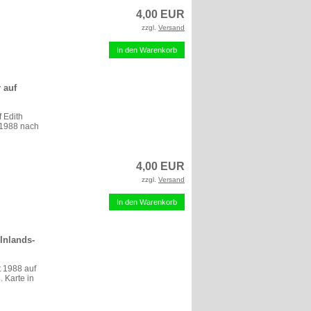
4,00 EUR
zzgl.
Versand
In den Warenkorb
 auf
 Edith
 1988 nach
4,00 EUR
zzgl.
Versand
In den Warenkorb
 Inlands-
t 1988 auf
 Karte in