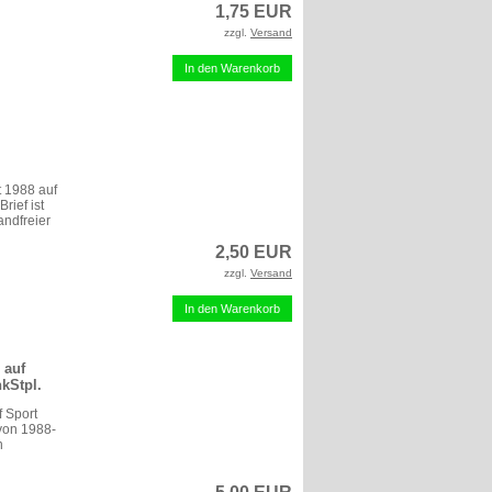
1,75 EUR
zzgl.
Versand
In den Warenkorb
t 1988 auf
ief ist
andfreier
2,50 EUR
zzgl.
Versand
In den Warenkorb
 auf
kStpl.
f Sport
von 1988-
n