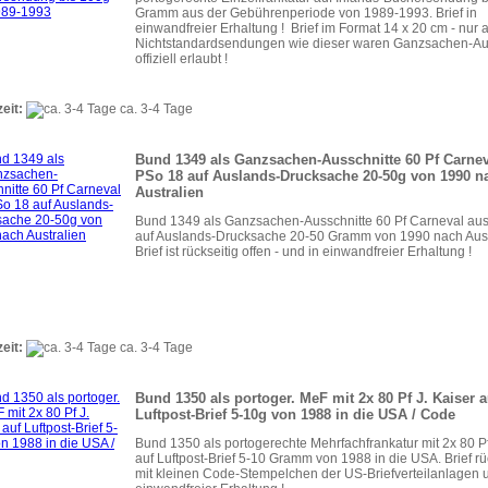
Gramm aus der Gebührenperiode von 1989-1993. Brief in
einwandfreier Erhaltung ! Brief im Format 14 x 20 cm - nur 
Nichtstandardsendungen wie dieser waren Ganzsachen-Au
offiziell erlaubt !
zeit:
ca. 3-4 Tage
Bund 1349 als Ganzsachen-Ausschnitte 60 Pf Carnev
PSo 18 auf Auslands-Drucksache 20-50g von 1990 n
Australien
Bund 1349 als Ganzsachen-Ausschnitte 60 Pf Carneval au
auf Auslands-Drucksache 20-50 Gramm von 1990 nach Aust
Brief ist rückseitig offen - und in einwandfreier Erhaltung !
zeit:
ca. 3-4 Tage
Bund 1350 als portoger. MeF mit 2x 80 Pf J. Kaiser a
Luftpost-Brief 5-10g von 1988 in die USA / Code
Bund 1350 als portogerechte Mehrfachfrankatur mit 2x 80 Pf
auf Luftpost-Brief 5-10 Gramm von 1988 in die USA. Brief rü
mit kleinen Code-Stempelchen der US-Briefverteilanlagen 