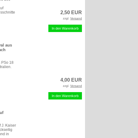
auf
2,50 EUR
sschnitte
zzgl.
Versand
In den Warenkorb
al aus
ach
s PSo 18
ralien.
4,00 EUR
zzgl.
Versand
In den Warenkorb
uf
 J. Kaiser
ckseitig
und in