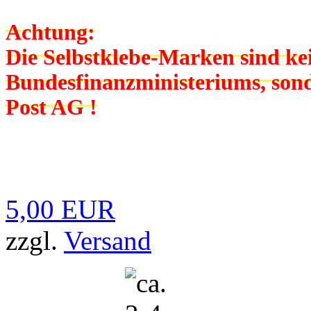
Achtung:
Die Selbstklebe-Marken sind k
Bundesfinanzministeriums, son
Post AG !
5,00 EUR
zzgl.
Versand