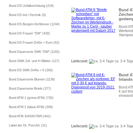
Bund DS Unfallverhütung (219)
Bund AT
Zeichen
Bund DS Ind.+Technik (6)
gestemp
Bund DS Burgen+Schlösser (1244)
Bund ATM
Werteind
Bund DS Frauen "DM" (430)
Stempelu
Bund DS Frauen DoNo + Euro (52)
Bund Dauerserie SWK "DM" (1155)
Lieferzeit:
ca. 3-4 Tag
Bund SWK Zdr. und H-Blätter (127)
Bund DS SWK DoNo + € (256)
Bund AT
Inlands
Bund Dauerserie Blumen (1139)
Bund ATM
Bund Dauerserie Briefe (377)
€ auf In
einwandf
Bund ATM 1 (grüne ATM) (730)
Bund ATM 2 (blaue ATM) (208)
Bund ATM 3/4/5/6/7/8/9 (441)
Label der Dt. Post AG (31)
Lieferzeit:
ca. 3-4 Tag