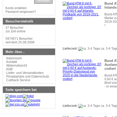
Anmelden
Bund AT
Inlands
Konto erstellen
Passwort vergessen?
Bund ATM
Marke zu
Besucherstatistik
2019-202
!
47 Besucher
zur Zeit online
5974671 Besucher
seit dem 25.08.2008
Lieferzeit:
ca. 3-4 Tag
Mehr über...
Impressum
Bund AT
Kontakt
Ausland
Widerrufsrecht
codiert
AGB
Liefer- und Versandkosten
Bund ATM
Privatsphäre und Datenschutz
0,60 € a
Callback Service
Brief vo
- in einw
Seite speichern bei
Lieferzeit:
ca. 3-4 Tag