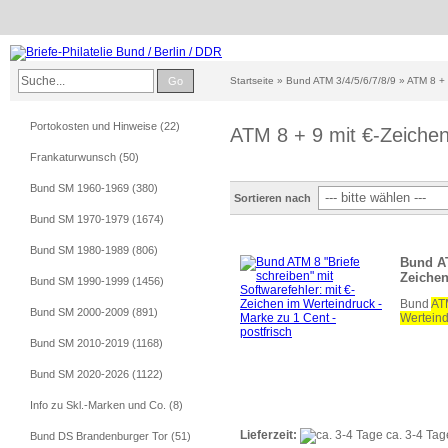
Go
Startseite
»
Bund ATM 3/4/5/6/7/8/9
»
ATM 8 + 
Portokosten und Hinweise (22)
ATM 8 + 9 mit €-Zeiche
Frankaturwunsch (50)
Bund SM 1960-1969 (380)
Sortieren nach
Bund SM 1970-1979 (1674)
Bund SM 1980-1989 (806)
Bund AT
Zeichen
Bund SM 1990-1999 (1456)
Bund
ATM
Bund SM 2000-2009 (891)
Werteind
Bund SM 2010-2019 (1168)
Bund SM 2020-2026 (1122)
Info zu Skl.-Marken und Co. (8)
Lieferzeit:
ca. 3-4 Tag
Bund DS Brandenburger Tor (51)