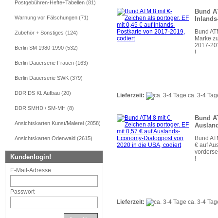
Postgebühren-Hefte+Tabellen (81)
Bund AT
Warnung vor Fälschungen (71)
Inlands
Bund ATM
Zubehör + Sonstiges (124)
Marke zu
2017-201
Berlin SM 1980-1990 (532)
!
Berlin Dauerserie Frauen (163)
Berlin Dauerserie SWK (379)
DDR DS Kl. Aufbau (20)
Lieferzeit:
ca. 3-4 Tag
DDR SMHD / SM-MH (8)
Bund AT
Ansichtskarten Kunst/Malerei (2058)
Ausland
Bund ATM
Ansichtskarten Odenwald (2615)
€ auf Au
vorderse
Kundenlogin!
!
E-Mail-Adresse
Passwort
Lieferzeit:
ca. 3-4 Tag