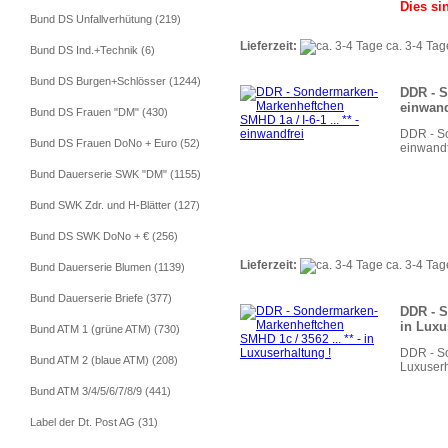
Dies si
Bund DS Unfallverhütung (219)
Lieferzeit:
ca. 3-4 Tag
Bund DS Ind.+Technik (6)
Bund DS Burgen+Schlösser (1244)
DDR - S
einwand
Bund DS Frauen "DM" (430)
DDR - So
Bund DS Frauen DoNo + Euro (52)
einwandf
Bund Dauerserie SWK "DM" (1155)
Bund SWK Zdr. und H-Blätter (127)
Bund DS SWK DoNo + € (256)
Lieferzeit:
ca. 3-4 Tag
Bund Dauerserie Blumen (1139)
Bund Dauerserie Briefe (377)
DDR - S
in Luxu
Bund ATM 1 (grüne ATM) (730)
DDR - So
Bund ATM 2 (blaue ATM) (208)
Luxuserh
Bund ATM 3/4/5/6/7/8/9 (441)
Label der Dt. Post AG (31)