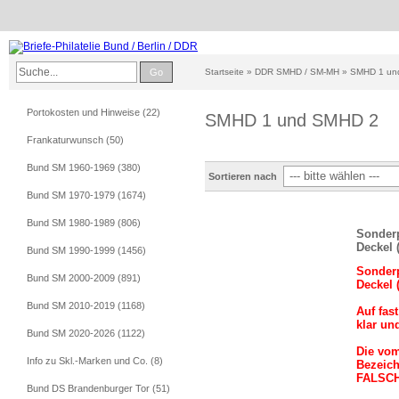
Go
Startseite
»
DDR SMHD / SM-MH
»
SMHD 1 un
Portokosten und Hinweise (22)
SMHD 1 und SMHD 2
Frankaturwunsch (50)
Bund SM 1960-1969 (380)
Sortieren nach
Bund SM 1970-1979 (1674)
Bund SM 1980-1989 (806)
Sonderp
Deckel 
Bund SM 1990-1999 (1456)
Sonderp
Bund SM 2000-2009 (891)
Deckel 
Bund SM 2010-2019 (1168)
Auf fas
klar und
Bund SM 2020-2026 (1122)
Die vom
Info zu Skl.-Marken und Co. (8)
Bezeich
FALSCH
Bund DS Brandenburger Tor (51)