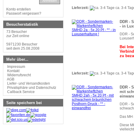
Anmelden
Lieferzeit:
ca. 3-4 Tag
Konto erstellen
Passwort vergessen?
DDR - S
Besucherstatistik
- in Lu
73 Besucher
DDR - So
zur Zeit online
Luxuserh
5971230 Besucher
Bei Int
seit dem 25.08.2008
Verbind
zu beza
Mehr über...
Impressum
Kontakt
Lieferzeit:
ca. 3-4 Tag
Widerrufsrecht
AGB
Liefer- und Versandkosten
DDR - S
Privatsphäre und Datenschutz
mit sch
Callback Service
einwand
Seite speichern bei
DDR - So
schwache
Das MH is
Diese MH
vielleich