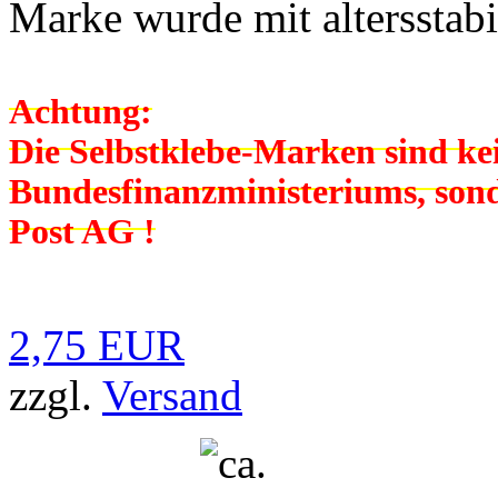
Marke wurde mit altersstab
Achtung:
Die Selbstklebe-Marken sind k
Bundesfinanzministeriums, son
Post AG !
2,75 EUR
zzgl.
Versand