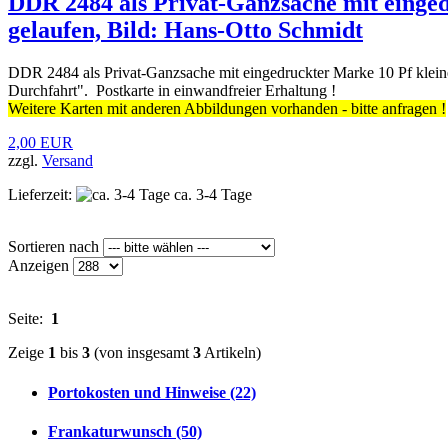
DDR 2484 als Privat-Ganzsache mit einged
gelaufen, Bild: Hans-Otto Schmidt
DDR 2484 als Privat-Ganzsache mit eingedruckter Marke 10 Pf klein
Durchfahrt". Postkarte in einwandfreier Erhaltung !
Weitere Karten mit anderen Abbildungen vorhanden - bitte anfragen !
2,00 EUR
zzgl.
Versand
Lieferzeit:
ca. 3-4 Tage
Sortieren nach
Anzeigen
Seite:
1
Zeige
1
bis
3
(von insgesamt
3
Artikeln)
Portokosten und Hinweise (22)
Frankaturwunsch (50)