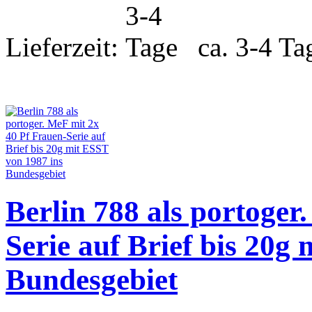
Lieferzeit:
ca. 3-4 Ta
Berlin 788 als portoger
Serie auf Brief bis 20g
Bundesgebiet