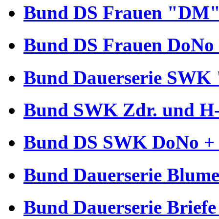
Bund DS Frauen "DM" 
Bund DS Frauen DoNo 
Bund Dauerserie SWK 
Bund SWK Zdr. und H-B
Bund DS SWK DoNo + €
Bund Dauerserie Blume
Bund Dauerserie Briefe