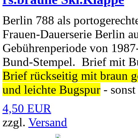
Berlin 788 als portogerecht
Frauen-Dauerserie Berlin a
Gebührenperiode von 1987
Bund-Stempel. Brief mit B
Brief rückseitig mit braun 
und leichte Bugspur
- sonst
4,50 EUR
zzgl.
Versand