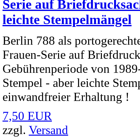
Serie auf Briefdrucksac
leichte Stempelmängel
Berlin 788 als portogerecht
Frauen-Serie auf Briefdruc
Gebührenperiode von 1989-
Stempel - aber leichte Stemp
einwandfreier Erhaltung !
7,50 EUR
zzgl.
Versand