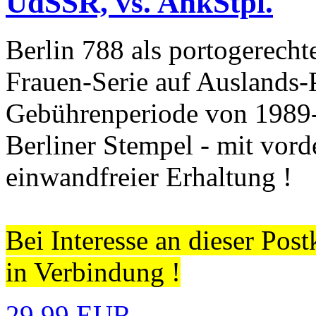
UdSSR, vs. AnkStpl.
Berlin 788 als portogerecht
Frauen-Serie auf Auslands-P
Gebührenperiode von 1989-
Berliner Stempel - mit vord
einwandfreier Erhaltung !
Bei Interesse an dieser Postk
in Verbindung !
29,99 EUR