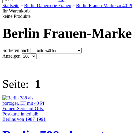
Startseite
»
Berlin Dauerserie Frauen
»
Berlin Frauen-Marke zu 40 Pf
Ihr Warenkorb
keine Produkte
Berlin Frauen-Marke 
Sortieren nach
Anzeigen
Seite:
1