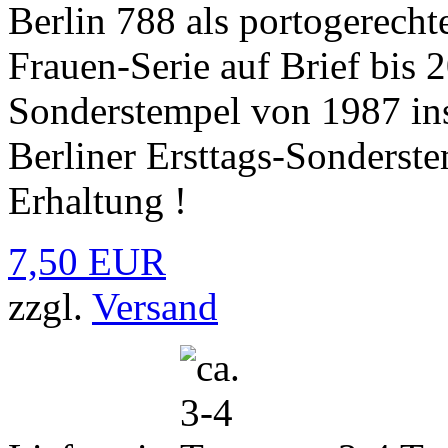
Berlin 788 als portogerecht
Frauen-Serie auf Brief bis 
Sonderstempel von 1987 ins
Berliner Ersttags-Sonderste
Erhaltung !
7,50 EUR
zzgl.
Versand