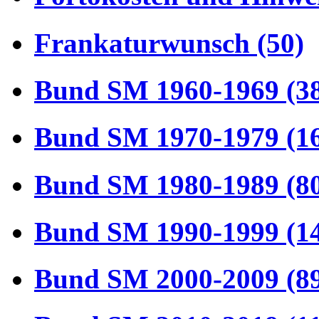
Frankaturwunsch (50)
Bund SM 1960-1969 (3
Bund SM 1970-1979 (1
Bund SM 1980-1989 (8
Bund SM 1990-1999 (1
Bund SM 2000-2009 (8