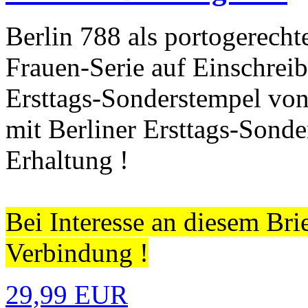
Berlin 788 als portogerecht
Frauen-Serie auf Einschrei
Ersttags-Sonderstempel von
mit Berliner Ersttags-Sonde
Erhaltung !
Bei Interesse an diesem Brie
Verbindung !
29,99 EUR