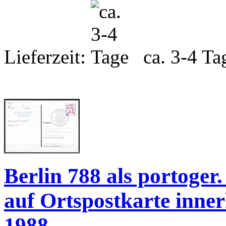
Lieferzeit:
ca. 3-4 Ta
Berlin 788 als portoger
auf Ortspostkarte inne
1988