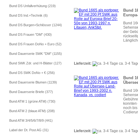
Bund DS Unfallverhütung (219)
Bund 16
Europa-
Bund DS Ind.+Technik (6)
Bund 166
Bund DS Burgen+Schlösser (1244)
Sehenswü
der Gebü
Bund DS Frauen "DM" (430)
rückseit
Längliche
Bund DS Frauen DoNo + Euro (52)
Bund Dauerserie SWK "DM" (1155)
Lieferzeit:
ca. 3-4 Tag
Bund SWK Zdr. und H-Blätter (127)
Bund DS SWK DoNo + € (256)
Bund 16
Übersee
Bund Dauerserie Blumen (1139)
Bund 166
Bund Dauerserie Briefe (377)
Sehenswü
Gebühren
Bund ATM 1 (grüne ATM) (730)
konnten 
noch bis
Bund ATM 2 (blaue ATM) (208)
Codierun
Bund ATM 3/4/5/6/7/8/9 (441)
Label der Dt. Post AG (31)
Lieferzeit:
ca. 3-4 Tag