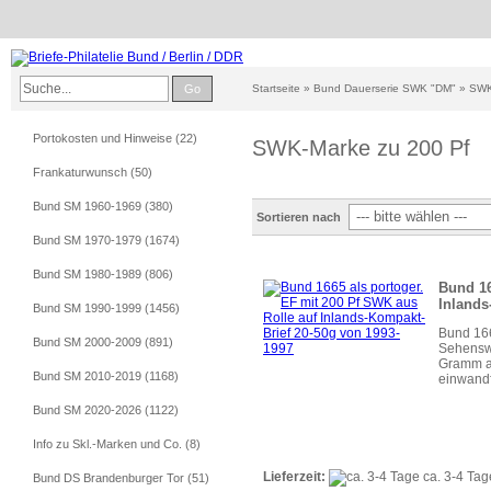
Go
Startseite
»
Bund Dauerserie SWK "DM"
»
SWK
Portokosten und Hinweise (22)
SWK-Marke zu 200 Pf
Frankaturwunsch (50)
Bund SM 1960-1969 (380)
Sortieren nach
Bund SM 1970-1979 (1674)
Bund SM 1980-1989 (806)
Bund 16
Inlands
Bund SM 1990-1999 (1456)
Bund 166
Bund SM 2000-2009 (891)
Sehensw
Gramm au
Bund SM 2010-2019 (1168)
einwandf
Bund SM 2020-2026 (1122)
Info zu Skl.-Marken und Co. (8)
Lieferzeit:
ca. 3-4 Tag
Bund DS Brandenburger Tor (51)