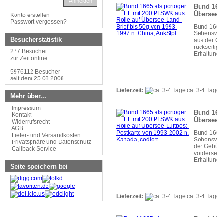
Anmelden
Bund 16
Übersee
Konto erstellen
Passwort vergessen?
Bund 166
Sehenswü
Besucherstatistik
aus der 
rückseit
277 Besucher
Erhaltun
zur Zeit online
5976112 Besucher
seit dem 25.08.2008
Lieferzeit:
ca. 3-4 Tag
Mehr über...
Impressum
Bund 16
Kontakt
Übersee
Widerrufsrecht
AGB
Bund 166
Liefer- und Versandkosten
Sehenswü
Privatsphäre und Datenschutz
der Gebü
Callback Service
vorderse
Erhaltun
Seite speichern bei
Lieferzeit:
ca. 3-4 Tag