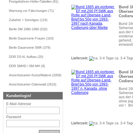
Postgebühren-Hefte+Tabellen (81)
Bund 16
Warnung vor Fälschungen (71)
Übersee
Codier
Zubehör + Sonstiges (124)
Bund 166
Sehenswü
Berlin SM 1980-1990 (532)
aus der 
vorderse
Berlin Dauerserie Frauen (163)
gehend, 
einwandf
Berlin Dauerserie SWK (379)
DDR DS Kl. Aufbau (20)
Lieferzeit:
ca. 3-4 Tag
DDR SMHD / SM-MH (8)
Bund 16
Ansichtskarten Kunst/Malerei (2058)
Übersee
Codier
Ansichtskarten Odenwald (2615)
Bund 166
Sehenswü
Kundenlogin!
aus der 
ohne jeg
E-Mail-Adresse
vor ! Bri
Passwort
Lieferzeit:
ca. 3-4 Tag