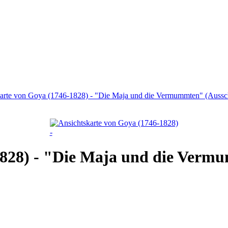
arte von Goya (1746-1828) - "Die Maja und die Vermummten" (Aussch
1828) - "Die Maja und die Verm