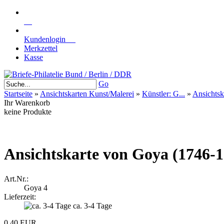
Kundenlogin
Merkzettel
Kasse
Go
Startseite
»
Ansichtskarten Kunst/Malerei
»
Künstler: G...
»
Ansichtsk
Ihr Warenkorb
keine Produkte
Ansichtskarte von Goya (1746-
Art.Nr.:
Goya 4
Lieferzeit:
ca. 3-4 Tage
0,40 EUR