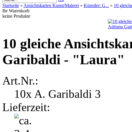
Startseite
»
Ansichtskarten Kunst/Malerei
»
Künstler: G...
»
10 gleich
Ihr Warenkorb
keine Produkte
10 gleiche Ansichtsk
Garibaldi - "Laura"
Art.Nr.:
10x A. Garibaldi 3
Lieferzeit: