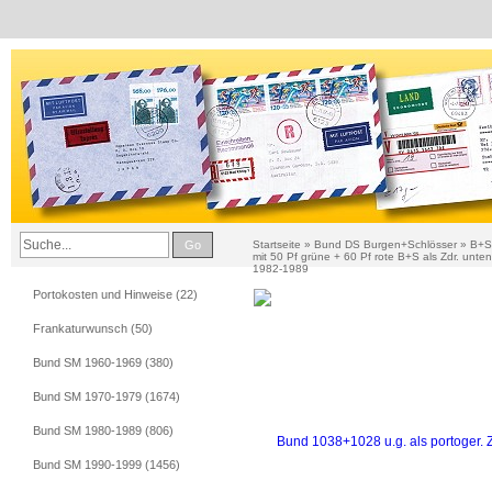
Go
Startseite
»
Bund DS Burgen+Schlösser
»
B+S 
mit 50 Pf grüne + 60 Pf rote B+S als Zdr. unt
1982-1989
Portokosten und Hinweise (22)
Frankaturwunsch (50)
Bund SM 1960-1969 (380)
Bund SM 1970-1979 (1674)
Bund SM 1980-1989 (806)
Bund SM 1990-1999 (1456)