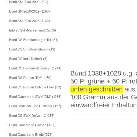
Bund SM 2000-2009 (891)
Bund SM 2010-2019 (1168)
Bund SM 2020-2026 (1132)
Info zu Skl.-Marken und Co. (8)
Bund DS Brandenburger Tor (51)
Bund DS Unfallverhütung (219)
Bund DS Ind.+Technik (6)
Bund DS Burgen+Schlösser (1244)
Bund 1038+1028 u.g. a
Bund DS Frauen "DM" (430)
50 Pf grüne + 60 Pf r
Bund DS Frauen DoNo + Euro (52)
unten geschnitten
aus 
100 Gramm aus der Ge
Bund Dauerserie SWK "DM" (1155)
einwandfreier Erhaltun
Bund SWK Zdr. und H-Blätter (127)
Bund DS SWK DoNo + € (256)
Bund Dauerserie Blumen (1139)
Bund Dauerserie Briefe (378)