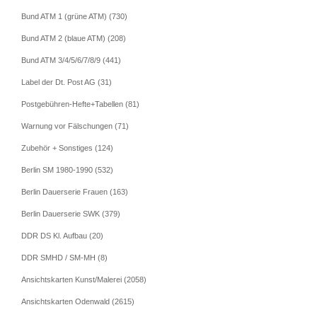
Bund ATM 1 (grüne ATM) (730)
Bund ATM 2 (blaue ATM) (208)
Bund ATM 3/4/5/6/7/8/9 (441)
Label der Dt. Post AG (31)
Postgebühren-Hefte+Tabellen (81)
Warnung vor Fälschungen (71)
Zubehör + Sonstiges (124)
Berlin SM 1980-1990 (532)
Berlin Dauerserie Frauen (163)
Berlin Dauerserie SWK (379)
DDR DS Kl. Aufbau (20)
DDR SMHD / SM-MH (8)
Ansichtskarten Kunst/Malerei (2058)
Ansichtskarten Odenwald (2615)