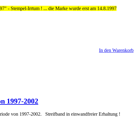
" - Stempel-Irrtum ! ... die Marke wurde erst am 14.8.1997
In den Warenkorb
on 1997-2002
riode von 1997-2002. Streifband in einwandfreier Erhaltung !